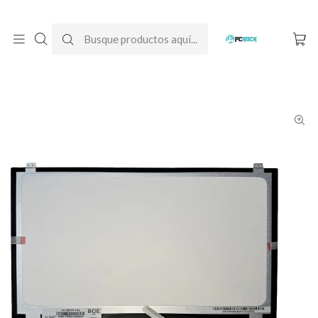
DESPACHO GRATIS A TODO CHILE
Inicio
Pantallas para computador
Notebook
Lenovo
Pantalla Notebook Lenovo Ideapad 520-15IKB