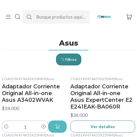
DESPACHO GRATIS A TODO CHILE
Inicio
Cargadores para notebook
Originales
Asus
Asus
Filtros
COAS19V474A45X30MM
|
Asus
COAS19V474A55X25MM
|
Asus
No disponible
Adaptador Corriente
Adaptador Corriente
Original All-in-one
Original All-in-one
Asus A3402WVAK
Asus ExpertCenter E2
E241EAK-BA060R
$34.000
$36.000
Ver detalles
Cantidad
COAS19V474A55X25MM
|
Asus
COAS19V474A55X25MM
|
Asus