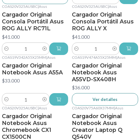
Cantidad
COAS20V325AUSBC
|
Asus
COAS20V325AUSBC
|
Asus
Cargador Original
Cargador Original
Consola Portátil Asus
Consola Portátil Asus
ROG ALLY RC71L
ROG ALLY X
$41.000
$41.000
Cantidad
Cantidad
COAS19V342A55X25MM
|
Asus
COAS19V474A55X25MM
|
Asus
No disponible
Cargador Original
Cargador Original
Notebook Asus A55A
Notebook Asus
A55VD-SX408H
$33.000
$36.000
Ver detalles
Cantidad
COAS20V325AUSBC
|
Asus
COAS20V75A60X37MM
|
Asus
Cargador Original
Cargador Original
Notebook Asus
Notebook Asus
Chromebook CX1
Creator Laptop Q
CX1500CN
Q540V