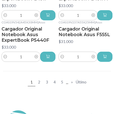
$33.000
$33.000
Cantidad
Cantidad
COAS19V342A45X30MM
|
Asus
COAS19V237A55X25MM
|
Asus
Cargador Original
Cargador Original
Notebook Asus
Notebook Asus F555L
ExpertBook P5440F
$31.000
$33.000
Cantidad
Cantidad
...
1
2
3
4
5
»
Último