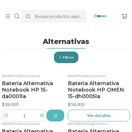
DESPACHO GRATIS A TODO CHILE
Inicio
Baterías para notebook
Alternativas
Alternativas
Filtros
BAHPHT03XL
|
Genérica
BAHPPG06XL
|
Genérica
No disponible
Batería Alternativa
Batería Alternativa
Notebook HP 15-
Notebook HP OMEN
da0001la
15-dh0005la
$38.000
$58.000
Ver detalles
Cantidad
BAHPPG06XL
|
Genérica
BASVBPS26
|
Digital Micro
No disponible
No disponible
Batería Alternativa
Batería Alternativa