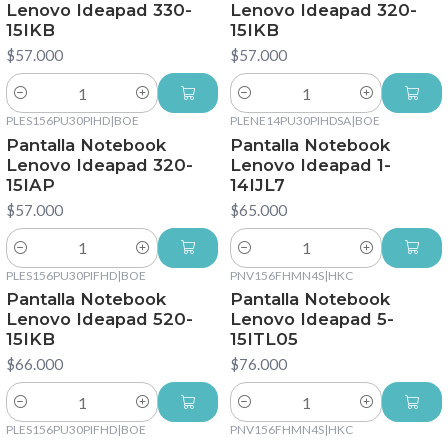
Lenovo Ideapad 330-
Lenovo Ideapad 320-
15IKB
15IKB
$57.000
$57.000
Cantidad
Cantidad
PLES156PU30PIHD
|
BOE
PLENE14PU30PIHDSA
|
BOE
Pantalla Notebook
Pantalla Notebook
Lenovo Ideapad 320-
Lenovo Ideapad 1-
15IAP
14IJL7
$57.000
$65.000
Cantidad
Cantidad
PLES156PU30PIFHD
|
BOE
PNV156FHMN4S
|
HKC
Pantalla Notebook
Pantalla Notebook
Lenovo Ideapad 520-
Lenovo Ideapad 5-
15IKB
15ITL05
$66.000
$76.000
Cantidad
Cantidad
PLES156PU30PIFHD
|
BOE
PNV156FHMN4S
|
HKC