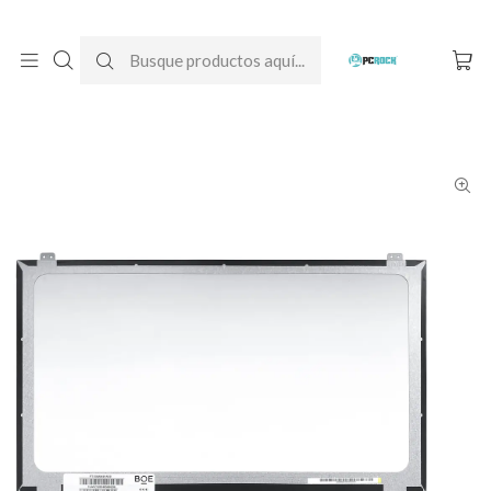
DESPACHO GRATIS A TODO CHILE
Inicio
Pantallas para computador
Notebook
Lenovo
Pantalla Notebook Lenovo Ideapad 330-15AST