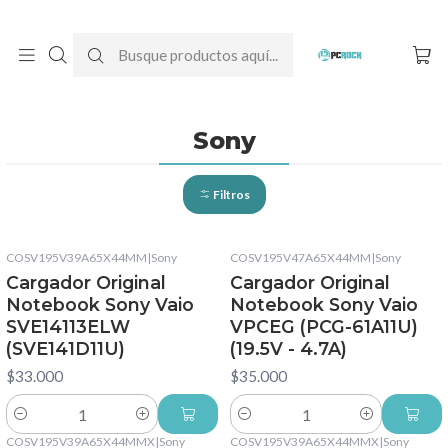
DESPACHO GRATIS A TODO CHILE
Inicio
Cargadores para notebook
Originales
Sony
Sony
Filtros
COSV195V39A65X44MM
|
Sony
COSV195V47A65X44MM
|
Sony
Cargador Original
Cargador Original
Notebook Sony Vaio
Notebook Sony Vaio
SVE14113ELW
VPCEG (PCG-61A11U)
(SVE141D11U)
(19.5V - 4.7A)
$33.000
$35.000
Cantidad
Cantidad
COSV195V39A65X44MMX
|
Sony
COSV195V39A65X44MMX
|
Sony