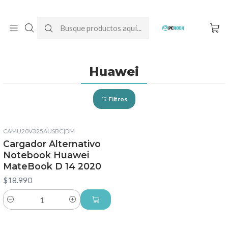
DESPACHO GRATIS A TODO CHILE
Inicio
Cargadores para notebook
Alternativos
Huawei
Huawei
Filtros
CAMU20V325AUSBC
|
DM
Cargador Alternativo
Notebook Huawei
MateBook D 14 2020
$18.990
Cantidad