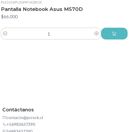
PLES156PU30PIFHD
|
BOE
Pantalla Notebook Asus M570D
$66.000
Cantidad
Contáctanos
contacto@pcrock.cl
+56983637390
56983637390