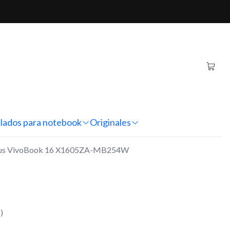
 16 X1605ZA-MB254W
tebook Asus VivoBook 16
B254W
nes
lados para notebook
Originales
 Asus VivoBook 16 X1605ZA-MB254W
)