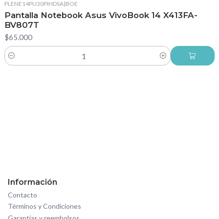
PLENE14PU30PIHDSA
|
BOE
Pantalla Notebook Asus VivoBook 14 X413FA-
BV807T
$65.000
Cantidad
Información
Contacto
Términos y Condiciones
Garantías y reembolsos