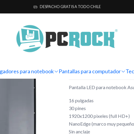
a computador
Notebook
Asus
Pantalla Notebook Asus VivoBook
DESPACHO GRATIS A TODO CHILE
|
Pantalla No
X1605ZA-M
Mostrar stock de ubicacio
gadores para notebook
Pantallas para computador
Tec
DESCRIPCIÓN
Pantalla LED para notebook
16 pulgadas
30 pines
1920x1200 pixeles (full HD+)
NanoEdge (marco muy pequeño
Sin anclaje