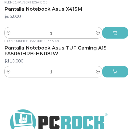
PLENE14PU30PIHDSA
|
BOE
Pantalla Notebook Asus X415M
$65.000
Cantidad
P156PU40PIFHDSA144HZ
|
InnoLux
Pantalla Notebook Asus TUF Gaming A15
FA506IHRB-HN081W
$113.000
Cantidad