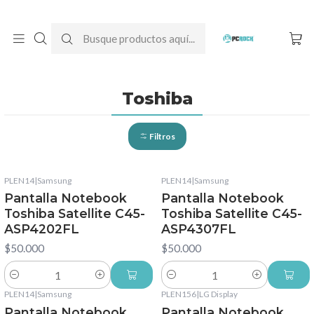
DESPACHO GRATIS A TODO CHILE
Inicio
Pantallas para computador
Notebook
Toshiba
Toshiba
Filtros
PLEN14
|
Samsung
PLEN14
|
Samsung
Pantalla Notebook
Pantalla Notebook
Toshiba Satellite C45-
Toshiba Satellite C45-
ASP4202FL
ASP4307FL
$50.000
$50.000
Cantidad
Cantidad
PLEN14
|
Samsung
PLEN156
|
LG Display
Pantalla Notebook
Pantalla Notebook