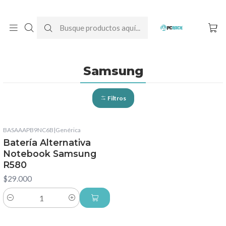
DESPACHO GRATIS A TODO CHILE
Inicio
Baterías para notebook
Alternativas
Samsung
Samsung
Filtros
BASAAAPB9NC6B
|
Genérica
Batería Alternativa
Notebook Samsung
R580
$29.000
Cantidad