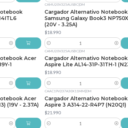
CAMU20V325AUSBC
|
DM
Notebook
Cargador Alternativo Notebook
14ITL6
Samsung Galaxy Book3 NP750
(20V - 3.25A)
$18.990
Cantidad
CAMU20V325AUSBC
|
DM
Notebook Acer
Cargador Alternativo Notebook
89Y-1
Aspire Lite AL14-31P-31TH-1 (N2
$18.990
Cantidad
CAAC19V237A30X11MM
|
DM
Notebook Acer
Cargador Alternativo Notebook
3) (19V - 2.37A)
Aspire 3 A314-22-R4P7 (N20Q1)
$21.990
Cantidad