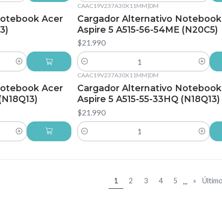
CAAC19V237A30X11MM
|
DM
Notebook Acer
Cargador Alternativo Notebook
3)
Aspire 5 A515-56-54ME (N20C5)
$21.990
Cantidad
CAAC19V237A30X11MM
|
DM
Notebook Acer
Cargador Alternativo Notebook
(N18Q13)
Aspire 5 A515-55-33HQ (N18Q13)
$21.990
Cantidad
...
1
2
3
4
5
»
Últim