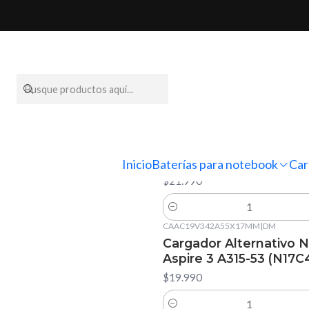
CAAC19V237A30X11MM
|
DM
Cargador Alternativo 
Swift 1 SF113-31 (N17P2)
Inicio
Baterías para notebook
Car
$21.990
Cantidad
CAAC19V342A55X17MM
|
DM
Cargador Alternativo 
Aspire 3 A315-53 (N17C
$19.990