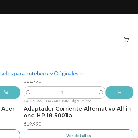
CAAC19V237A30X11MM
|
DM
 Acer
Cargador Alternativo Notebook Acer
G1)
Aspire 1 A114-33-C882 (N20Q1)
lados para notebook
Originales
$21.990
Cantidad
CAHP195V333A74X50MM
|
Digital Micro
No disponible
 Acer
Adaptador Corriente Alternativo All-in-
one HP 18-5001la
$19.990
Ver detalles