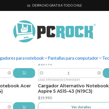
Inicio
Cargadores para notebook
Alternativos
DESPACHO GRATIS A TODO CHILE
Alternativos
CAMU20V325AUSBC
|
DM
Notebook Acer
Cargador Alternativo Notebook
Aspire Lite AL14-31P-31TH (N23
gadores para notebook
Pantallas para computador
Tec
$18.990
Cantidad
CAAC19V342A55X17MMX
|
DM
No disponible
Notebook Acer
Cargador Alternativo Notebook
4)
Aspire 5 A515-43 (N19C3)
$19.990
Ver detalles