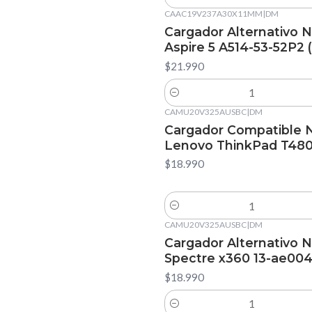
Cantidad
CAAC19V237A30X11MM
|
DM
Cargador Alternativo 
Aspire 5 A514-53-52P2 
$21.990
Cantidad
CAMU20V325AUSBC
|
DM
Cargador Compatible 
Lenovo ThinkPad T48
$18.990
Cantidad
CAMU20V325AUSBC
|
DM
Cargador Alternativo
Spectre x360 13-ae004
$18.990
Cantidad