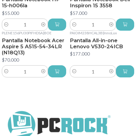
15-h006la
Inspiron 15 3558
$55.000
$57.000
Cantidad
Cantidad
PLENE156PU30PIFHDSA
|
BOE
PAIOIM238HCAL3B
|
InnoLux
Pantalla Notebook Acer
Pantalla All-in-one
Aspire 5 A515-54-34LR
Lenovo V530-24ICB
(N18Q13)
$177.000
$70.000
Cantidad
Cantidad