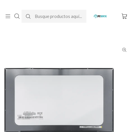
DESPACHO GRATIS A TODO CHILE
Inicio
Pantallas para computador
Notebook
HP
Pantalla Notebook HP 14-dq2507la