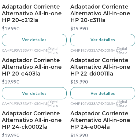
Adaptador Corriente
Adaptador Corriente
Alternativo All-in-one
Alternativo All-in-one
HP 20-c212la
HP 20-c311la
$19.990
$19.990
Ver detalles
Ver detalles
Digital
Digital
CAHP195V333A74X50MM
|
CAHP195V333A74X50MM
|
No disponible
Micro
No disponible
Micro
Adaptador Corriente
Adaptador Corriente
Alternativo All-in-one
Alternativo All-in-one
HP 20-c403la
HP 22-dd0011la
$19.990
$19.990
Ver detalles
Ver detalles
Digital
Digital
CAHP195V333A74X50MM
|
CAHP195V333A74X50MM
|
No disponible
Micro
No disponible
Micro
Adaptador Corriente
Adaptador Corriente
Alternativo All-in-one
Alternativo All-in-one
HP 24-ck0002la
HP 24-e004la
$19.990
$19.990