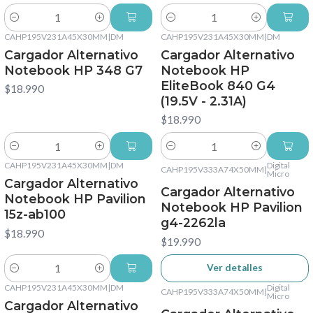
Cantidad
Cantidad
CAHP195V231A45X30MM
|
DM
CAHP195V231A45X30MM
|
DM
Cargador Alternativo
Cargador Alternativo
Notebook HP 348 G7
Notebook HP
EliteBook 840 G4
$18.990
(19.5V - 2.31A)
$18.990
Cantidad
Cantidad
CAHP195V231A45X30MM
|
DM
Digital
CAHP195V333A74X50MM
|
No disponible
Micro
Cargador Alternativo
Cargador Alternativo
Notebook HP Pavilion
Notebook HP Pavilion
15z-ab100
g4-2262la
$18.990
$19.990
Ver detalles
Cantidad
CAHP195V231A45X30MM
|
DM
Digital
CAHP195V333A74X50MM
|
No disponible
Micro
Cargador Alternativo