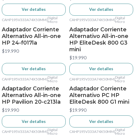
Ver detalles
Ver detalles
Digital
Digital
CAHP195V333A74X50MM
|
CAHP195V333A74X50MM
|
No disponible
Micro
No disponible
Micro
Adaptador Corriente
Adaptador Corriente
Alternativo All-in-one
Alternativo All-in-one
HP 24-f017la
HP EliteDesk 800 G3
mini
$19.990
$19.990
Ver detalles
Ver detalles
Digital
Digital
CAHP195V333A74X50MM
|
CAHP195V333A74X50MM
|
No disponible
Micro
No disponible
Micro
Adaptador Corriente
Adaptador Corriente
Alternativo All-in-one
Alternativo PC HP
HP Pavilion 20-c213la
EliteDesk 800 G1 mini
$19.990
$19.990
Ver detalles
Ver detalles
Digital
Digital
CAHP195V333A74X50MM
|
CAHP195V333A74X50MM
|
No disponible
Micro
No disponible
Micro