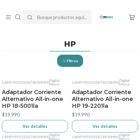
DESPACHO GRATIS A TODO CHILE
Inicio
Cargadores para notebook
Alternativos
HP
HP
Filtros
Digital
Digital
CAHP195V333A74X50MM
|
CAHP195V333A74X50MM
|
No disponible
Micro
No disponible
Micro
Adaptador Corriente
Adaptador Corriente
Alternativo All-in-one
Alternativo All-in-one
HP 18-5001la
HP 19-2201la
$19.990
$19.990
Ver detalles
Ver detalles
Digital
Digital
CAHP195V333A74X50MM
|
CAHP195V333A74X50MM
|
No disponible
Micro
No disponible
Micro