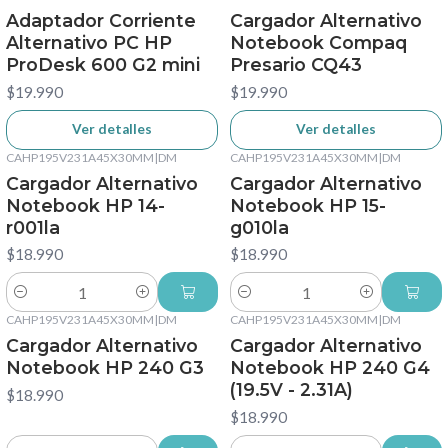
Adaptador Corriente
Cargador Alternativo
Alternativo PC HP
Notebook Compaq
ProDesk 600 G2 mini
Presario CQ43
$19.990
$19.990
Ver detalles
Ver detalles
CAHP195V231A45X30MM
|
DM
CAHP195V231A45X30MM
|
DM
Cargador Alternativo
Cargador Alternativo
Notebook HP 14-
Notebook HP 15-
r001la
g010la
$18.990
$18.990
Cantidad
Cantidad
CAHP195V231A45X30MM
|
DM
CAHP195V231A45X30MM
|
DM
Cargador Alternativo
Cargador Alternativo
Notebook HP 240 G3
Notebook HP 240 G4
(19.5V - 2.31A)
$18.990
$18.990