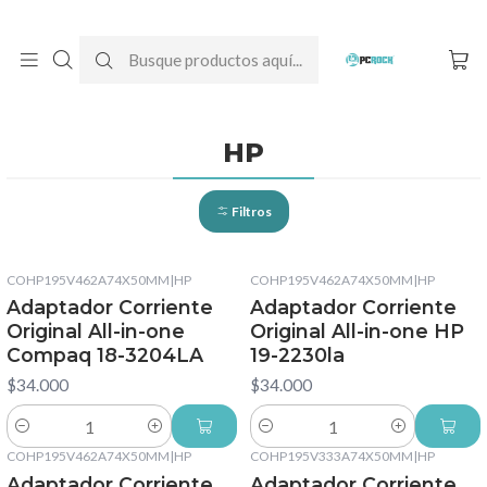
DESPACHO GRATIS A TODO CHILE
Inicio
Cargadores para notebook
Originales
HP
HP
Filtros
COHP195V462A74X50MM
|
HP
COHP195V462A74X50MM
|
HP
Adaptador Corriente
Adaptador Corriente
Original All-in-one
Original All-in-one HP
Compaq 18-3204LA
19-2230la
$34.000
$34.000
Cantidad
Cantidad
COHP195V462A74X50MM
|
HP
COHP195V333A74X50MM
|
HP
No disponible
Adaptador Corriente
Adaptador Corriente