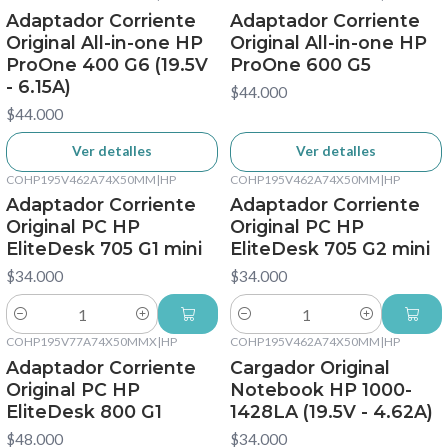
No disponible
No disponible
Adaptador Corriente
Adaptador Corriente
Original All-in-one HP
Original All-in-one HP
ProOne 400 G6 (19.5V
ProOne 600 G5
- 6.15A)
$44.000
$44.000
Ver detalles
Ver detalles
COHP195V462A74X50MM
|
HP
COHP195V462A74X50MM
|
HP
Adaptador Corriente
Adaptador Corriente
Original PC HP
Original PC HP
EliteDesk 705 G1 mini
EliteDesk 705 G2 mini
$34.000
$34.000
Cantidad
Cantidad
COHP195V77A74X50MMX
|
HP
COHP195V462A74X50MM
|
HP
No disponible
Adaptador Corriente
Cargador Original
Original PC HP
Notebook HP 1000-
EliteDesk 800 G1
1428LA (19.5V - 4.62A)
$48.000
$34.000