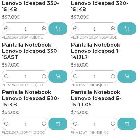
Lenovo Ideapad 330-
Lenovo Ideapad 320-
15IKB
15IKB
$57.000
$57.000
Cantidad
Cantidad
PLES156PU30PIHD
|
BOE
PLENE14PU30PIHDSA
|
BOE
Pantalla Notebook
Pantalla Notebook
Lenovo Ideapad 330-
Lenovo Ideapad 1-
15AST
14IJL7
$57.000
$65.000
Cantidad
Cantidad
PLES156PU30PIFHD
|
BOE
PNV156FHMN4S
|
HKC
Pantalla Notebook
Pantalla Notebook
Lenovo Ideapad 520-
Lenovo Ideapad 5-
15IKB
15ITL05
$66.000
$76.000
Cantidad
Cantidad
PLES156PU30PIFHD
|
BOE
PNV156FHMN4S
|
HKC