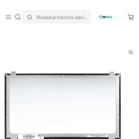
DESPACHO GRATIS A TODO CHILE
Inicio
Pantallas para computador
Notebook
Lenovo
Pantalla Notebook Lenovo Ideapad 320-15IAP