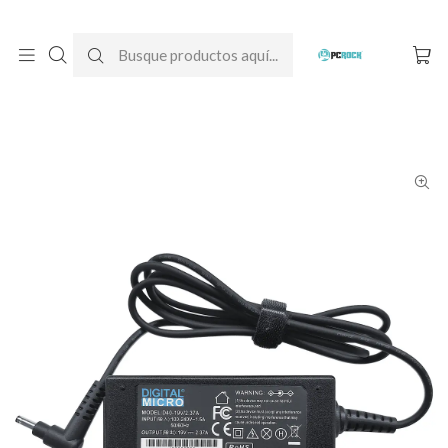
DESPACHO GRATIS A TODO CHILE
Inicio
Cargadores para notebook
Alternativos
Acer
Cargador Alternativo Notebook Acer Aspire 3 A314-36P-30C0-1
(N23H1)