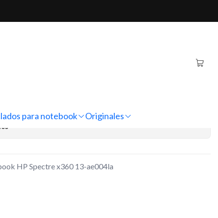
ectre x360 13-ae004la
ternativo Notebook HP
 13-ae004la
regar al Carro
Comprar ahora
lados para notebook
Originales
nes
ebook HP Spectre x360 13-ae004la