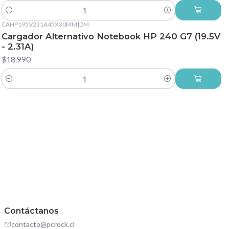
Cantidad
CAHP195V231A45X30MM
|
DM
Cargador Alternativo Notebook HP 240 G7 (19.5V
- 2.31A)
$18.990
Cantidad
Contáctanos
contacto@pcrock.cl