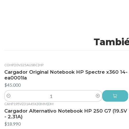
Tambié
COHP20V325AUSBC
|
HP
Cargador Original Notebook HP Spectre x360 14-
ea0001la
$45.000
Cantidad
CAHP195V231A45X30MM
|
DM
Cargador Alternativo Notebook HP 250 G7 (19.5V
- 2.31A)
$18.990