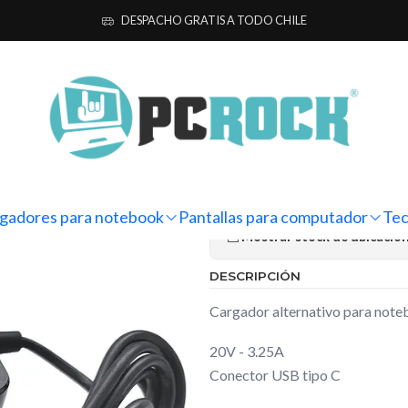
a notebook
Alternativos
HP
Cargador Alternativo Notebook HP Sp
DESPACHO GRATIS A TODO CHILE
|
Cargador Al
Spectre x360
Ag
Cantidad
gadores para notebook
Pantallas para computador
Tec
Mostrar stock de ubicacio
DESCRIPCIÓN
Cargador alternativo para not
20V - 3.25A
Conector USB tipo C