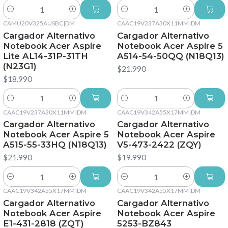
Cantidad
Cantidad
CAMU20V325AUSBC
|
DM
CAAC19V237A30X11MM
|
DM
Cargador Alternativo
Cargador Alternativo
Notebook Acer Aspire
Notebook Acer Aspire 5
Lite AL14-31P-31TH
A514-54-50QQ (N18Q13)
(N23G1)
$21.990
$18.990
Cantidad
Cantidad
CAAC19V237A30X11MM
|
DM
CAAC19V342A55X17MM
|
DM
Cargador Alternativo
Cargador Alternativo
Notebook Acer Aspire 5
Notebook Acer Aspire
A515-55-33HQ (N18Q13)
V5-473-2422 (ZQY)
$21.990
$19.990
Cantidad
Cantidad
CAAC19V342A55X17MM
|
DM
CAAC19V342A55X17MM
|
DM
Cargador Alternativo
Cargador Alternativo
Notebook Acer Aspire
Notebook Acer Aspire
E1-431-2818 (ZQT)
5253-BZ843