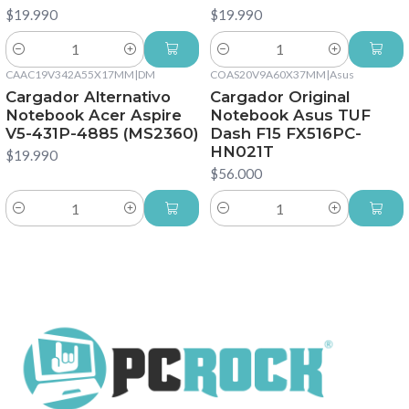
$19.990
$19.990
Cantidad
Cantidad
CAAC19V342A55X17MM
|
DM
COAS20V9A60X37MM
|
Asus
Cargador Alternativo
Cargador Original
Notebook Acer Aspire
Notebook Asus TUF
V5-431P-4885 (MS2360)
Dash F15 FX516PC-
HN021T
$19.990
$56.000
Cantidad
Cantidad