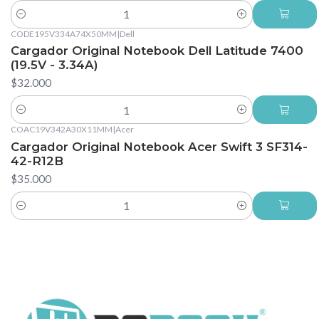
Cantidad
CODE195V334A74X50MM
|
Dell
Cargador Original Notebook Dell Latitude 7400
(19.5V - 3.34A)
$32.000
Cantidad
COAC19V342A30X11MM
|
Acer
Cargador Original Notebook Acer Swift 3 SF314-
42-R12B
$35.000
Cantidad