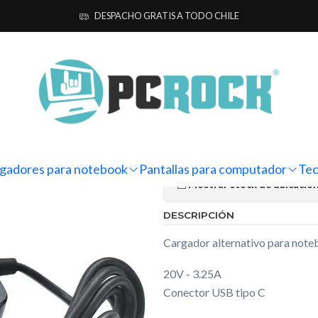
ara notebook
Alternativos
Dell
Cargador Alternativo Notebook De
DESPACHO GRATIS A TODO CHILE
|
Cargador Alt
Latitude 14 
Ag
Cantidad
gadores para notebook
Pantallas para computador
Tec
Mostrar stock de ubicacio
DESCRIPCIÓN
Cargador alternativo para note
20V - 3.25A
Conector USB tipo C