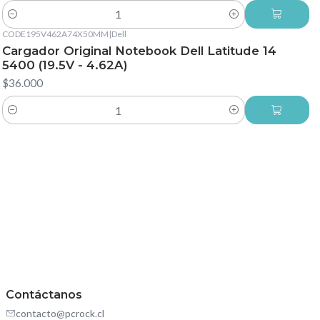
Cantidad
CODE195V462A74X50MM
|
Dell
Cargador Original Notebook Dell Latitude 14
5400 (19.5V - 4.62A)
$36.000
Cantidad
Contáctanos
contacto@pcrock.cl