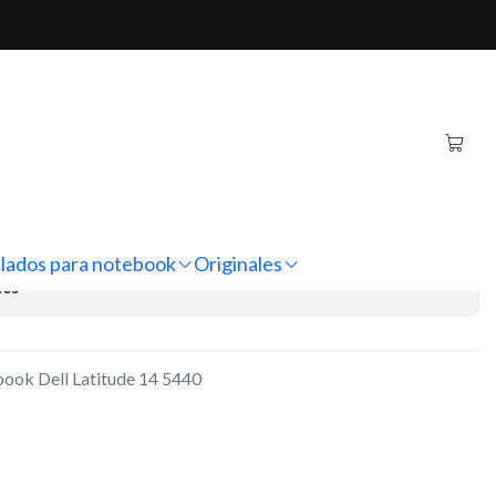
ll Latitude 14 5440
ernativo Notebook Dell
5440
regar al Carro
Comprar ahora
lados para notebook
Originales
nes
book Dell Latitude 14 5440