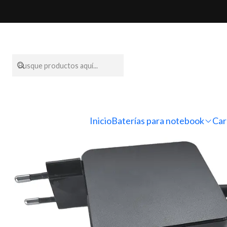
Inicio
Cargadores p
Inicio
Baterías para notebook
Car