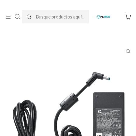
DESPACHO GRATIS A TODO CHILE
Inicio
Cargadores para notebook
Originales
HP
Cargador Original Notebook HP Pavilion Gaming 15-ak006la