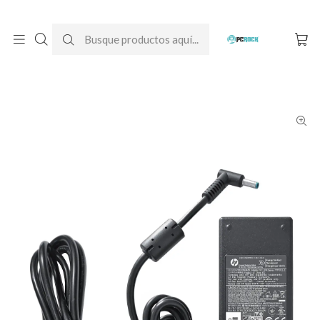
DESPACHO GRATIS A TODO CHILE
Inicio
Cargadores para notebook
Originales
HP
Cargador Original Notebook HP Pavilion Gaming 15-ak005la