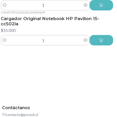
Cantidad
COHP195V333A45X30MM
|
HP
Cargador Original Notebook HP Pavilion 15-
cc502la
$35.000
Cantidad
Contáctanos
contacto@pcrock.cl