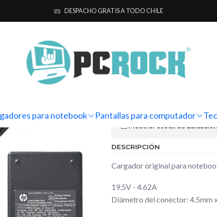
s para notebook
Originales
HP
Cargador Original Notebook HP Pa
DESPACHO GRATIS A TODO CHILE
|
Cargador Or
Pavilion 15-
Ag
Cantidad
gadores para notebook
Pantallas para computador
Tec
Mostrar stock de ubicacio
DESCRIPCIÓN
Cargador original para noteboo
19.5V - 4.62A
Diámetro del conector: 4.5mm 