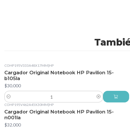
Tambié
COHP195V333A48X17MM
|
HP
Cargador Original Notebook HP Pavilion 15-
b105la
$30.000
Cantidad
COHP195V462A45X30MM
|
HP
Cargador Original Notebook HP Pavilion 15-
n001la
$32.000