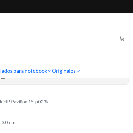
vilion 15-p003la
iginal Notebook HP
p003la
regar al Carro
Comprar ahora
lados para notebook
Originales
nes
k HP Pavilion 15-p003la
x 3.0mm