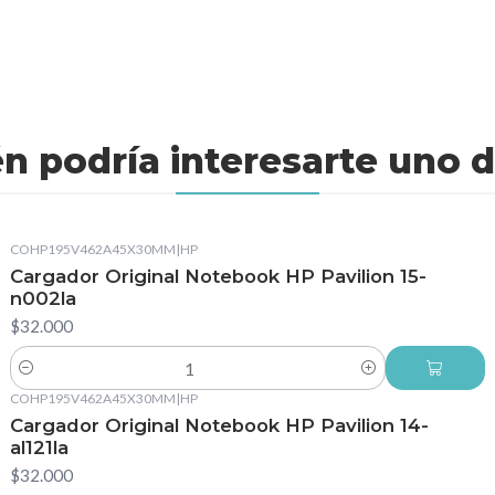
n podría interesarte uno d
COHP195V462A45X30MM
|
HP
Cargador Original Notebook HP Pavilion 15-
n002la
$32.000
Cantidad
COHP195V462A45X30MM
|
HP
Cargador Original Notebook HP Pavilion 14-
al121la
$32.000