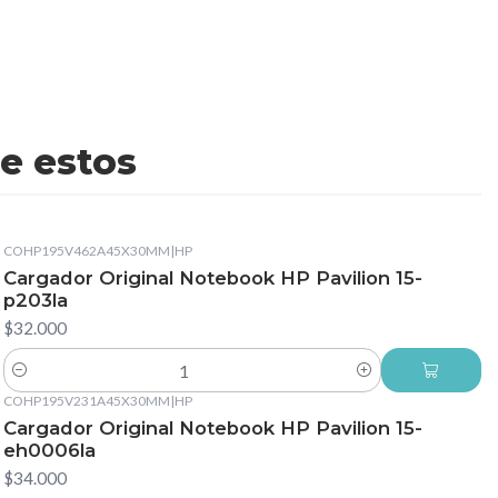
e estos
COHP195V462A45X30MM
|
HP
Cargador Original Notebook HP Pavilion 15-
p203la
$32.000
Cantidad
COHP195V231A45X30MM
|
HP
Cargador Original Notebook HP Pavilion 15-
eh0006la
$34.000