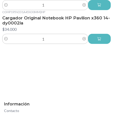
Cantidad
COHP195V231A45X30MM
|
HP
Cargador Original Notebook HP Pavilion x360 14-
dy0002la
$34.000
Cantidad
Información
Contacto