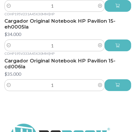
Cantidad
COHP195V231A45X30MM
|
HP
Cargador Original Notebook HP Pavilion 15-
eh0005la
$34.000
Cantidad
COHP195V333A45X30MM
|
HP
Cargador Original Notebook HP Pavilion 15-
cd006la
$35.000
Cantidad