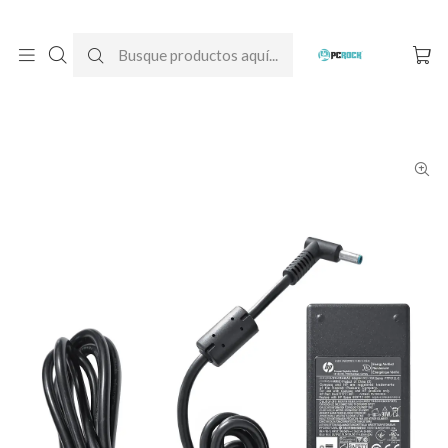
DESPACHO GRATIS A TODO CHILE
Inicio
Cargadores para notebook
Originales
HP
Cargador Original Notebook HP Pavilion Gaming 15-ak002la