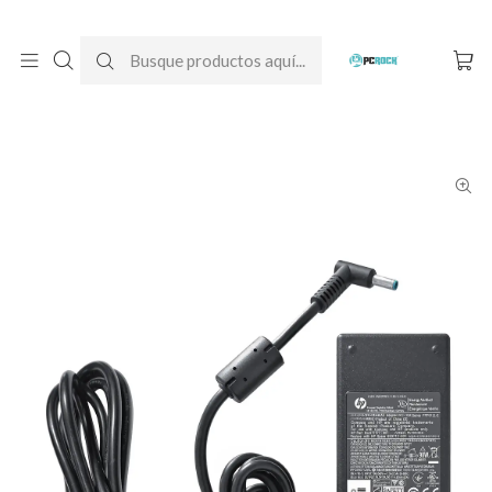
DESPACHO GRATIS A TODO CHILE
Inicio
Cargadores para notebook
Originales
HP
Cargador Original Notebook HP Pavilion Gaming 15-ak003la