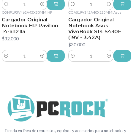
Cantidad
Cantidad
COHP195V462A45X30MM
|
HP
COAS19V342A40X135MM
|
Asus
Cargador Original
Cargador Original
Notebook HP Pavilion
Notebook Asus
14-al121la
VivoBook S14 S430F
(19V - 3.42A)
$32.000
$30.000
Cantidad
Cantidad
Tienda en línea de repuestos, equipos y accesorios para notebooks y