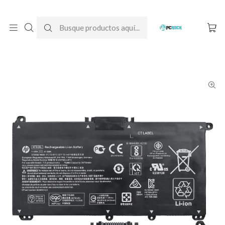
DESPACHO GRATIS A TODO CHILE
Inicio
Baterías para notebook
Originales
HP
Batería Original Notebook HP 14-dq1003la