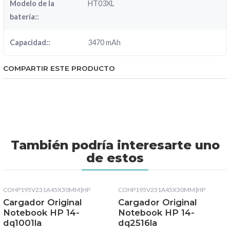
Modelo de la
HT03XL
batería::
Capacidad::
3470 mAh
COMPARTIR ESTE PRODUCTO
También podría interesarte uno
de estos
COHP195V231A45X30MM
|
HP
COHP195V231A45X30MM
|
HP
Cargador Original
Cargador Original
Notebook HP 14-
Notebook HP 14-
dq1001la
dq2516la