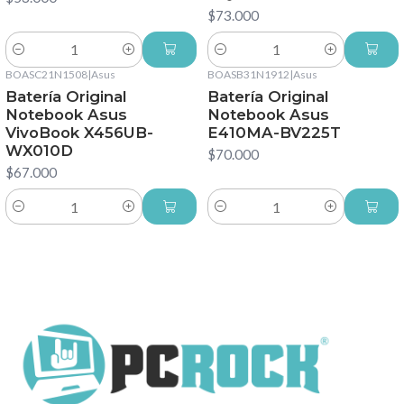
$73.000
Cantidad
Cantidad
BOASC21N1508
|
Asus
BOASB31N1912
|
Asus
Batería Original
Batería Original
Notebook Asus
Notebook Asus
VivoBook X456UB-
E410MA-BV225T
WX010D
$70.000
$67.000
Cantidad
Cantidad