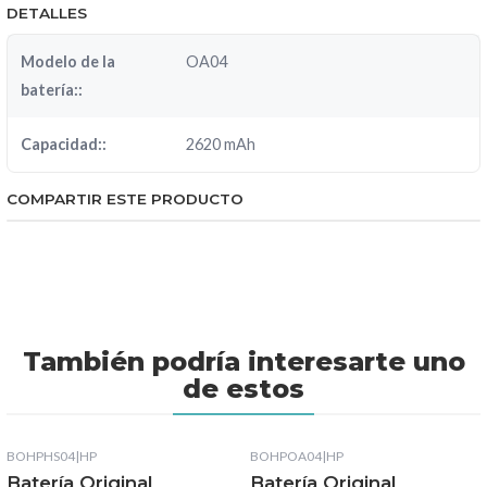
DETALLES
Modelo de la
OA04
batería::
Capacidad::
2620 mAh
COMPARTIR ESTE PRODUCTO
También podría interesarte uno
de estos
BOHPHS04
|
HP
BOHPOA04
|
HP
Batería Original
Batería Original