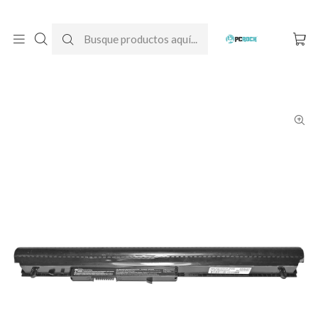
DESPACHO GRATIS A TODO CHILE
Inicio
Baterías para notebook
Originales
HP
Batería Original Notebook HP 15-h006la