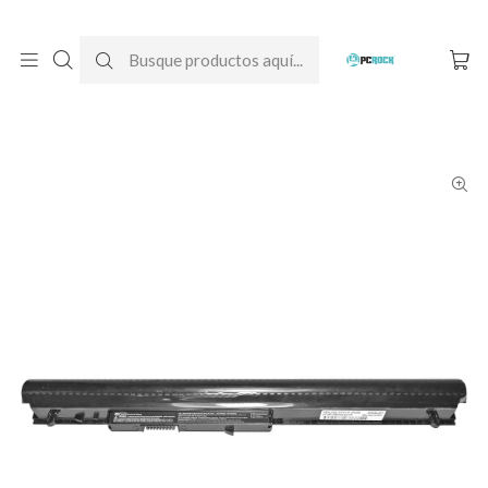
DESPACHO GRATIS A TODO CHILE
Inicio
Baterías para notebook
Originales
HP
Batería Original Notebook HP 240 G3