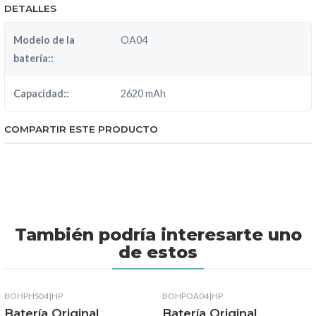
DETALLES
Modelo de la
OA04
batería::
Capacidad::
2620 mAh
COMPARTIR ESTE PRODUCTO
También podría interesarte uno
de estos
BOHPHS04
|
HP
BOHPOA04
|
HP
Batería Original
Batería Original