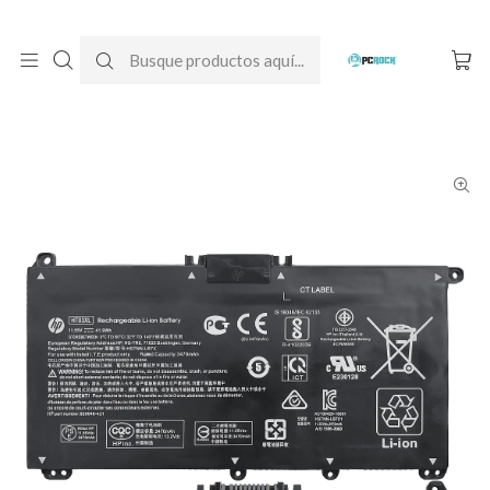
DESPACHO GRATIS A TODO CHILE
Inicio
Baterías para notebook
Originales
HP
Batería Original Notebook HP 348 G7