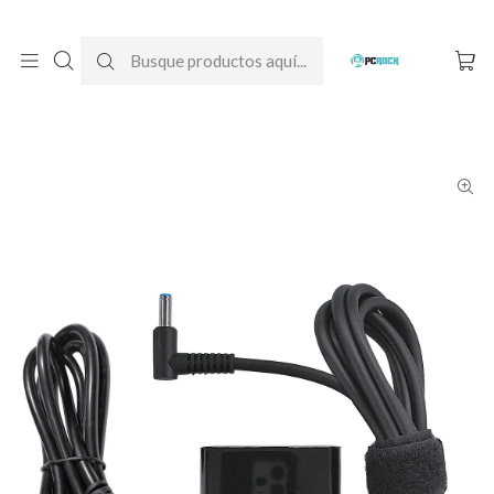
DESPACHO GRATIS A TODO CHILE
Inicio
Cargadores para notebook
Originales
HP
Cargador Original Notebook HP 14-dq1001la