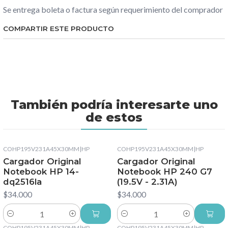
Se entrega boleta o factura según requerimiento del comprador
COMPARTIR ESTE PRODUCTO
También podría interesarte uno
de estos
COHP195V231A45X30MM
|
HP
COHP195V231A45X30MM
|
HP
Cargador Original
Cargador Original
Notebook HP 14-
Notebook HP 240 G7
dq2516la
(19.5V - 2.31A)
$34.000
$34.000
Cantidad
Cantidad
COHP195V231A45X30MM
|
HP
COHP195V231A45X30MM
|
HP