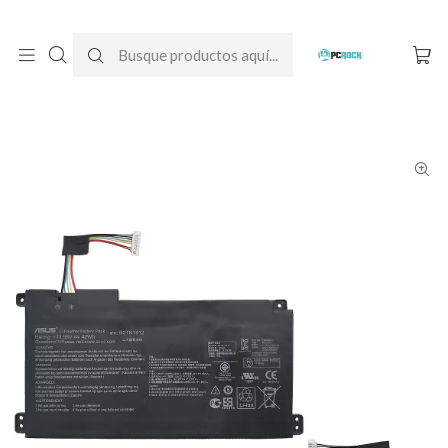
DESPACHO GRATIS A TODO CHILE
Inicio
Baterías para notebook
Originales
Asus
Batería Original Notebook Asus E410MA-BV220T