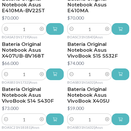
Notebook Asus
Notebook Asus
E410MA-BV225T
E410MA
$70.000
$70.000
Cantidad
Cantidad
BOASA31N1719
|
Asus
BOASC31N1843
|
Asus
Batería Original
Batería Original
Notebook Asus
Notebook Asus
X407UB-BV168T
VivoBook S15 S532F
$66.000
$74.000
Cantidad
Cantidad
BOASB31N1732
|
Asus
BOASB31N1632
|
Asus
Batería Original
Batería Original
Notebook Asus
Notebook Asus
VivoBook S14 S430F
VivoBook X405U
$73.000
$59.000
Cantidad
Cantidad
BOASC21N18181
|
Asus
BOASB31N1632
|
Asus