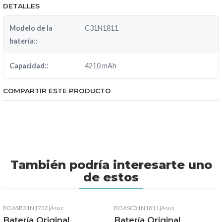
DETALLES
Modelo de la
C31N1811
batería::
Capacidad::
4210 mAh
COMPARTIR ESTE PRODUCTO
También podría interesarte uno
de estos
BOASB31N1732
|
Asus
BOASC31N1811
|
Asus
Batería Original
Batería Original