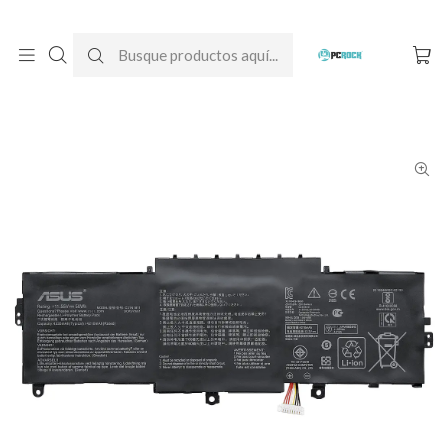
DESPACHO GRATIS A TODO CHILE
Inicio
Baterías para notebook
Originales
Asus
Batería Original Notebook Asus ZenBook 14 UX433FN