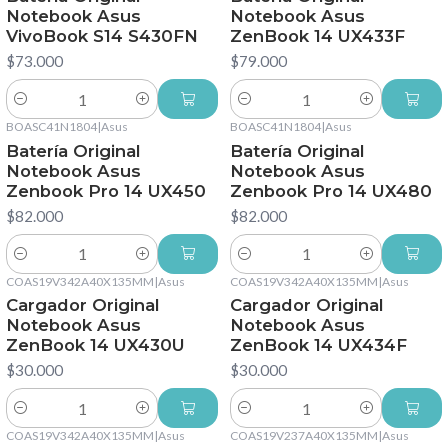
Notebook Asus
Notebook Asus
VivoBook S14 S430FN
ZenBook 14 UX433F
$73.000
$79.000
Cantidad
Cantidad
BOASC41N1804
|
Asus
BOASC41N1804
|
Asus
Batería Original
Batería Original
Notebook Asus
Notebook Asus
Zenbook Pro 14 UX450
Zenbook Pro 14 UX480
$82.000
$82.000
Cantidad
Cantidad
COAS19V342A40X135MM
|
Asus
COAS19V342A40X135MM
|
Asus
Cargador Original
Cargador Original
Notebook Asus
Notebook Asus
ZenBook 14 UX430U
ZenBook 14 UX434F
$30.000
$30.000
Cantidad
Cantidad
COAS19V342A40X135MM
|
Asus
COAS19V237A40X135MM
|
Asus