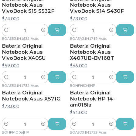
Notebook Asus
Notebook Asus
VivoBook S15 S532F
VivoBook S14 S430F
$74.000
$73.000
Cantidad
Cantidad
BOASB31N1632
|
Asus
BOASA31N1719
|
Asus
Batería Original
Batería Original
Notebook Asus
Notebook Asus
VivoBook X405U
X407UB-BV168T
$59.000
$66.000
Cantidad
Cantidad
BOASB31N1732
|
Asus
BOHPHS04
|
HP
Batería Original
Batería Original
Notebook Asus X571G
Notebook HP 14-
am018la
$73.000
$51.000
Cantidad
Cantidad
BOHPMO06
|
HP
BOASB31N1732
|
Asus