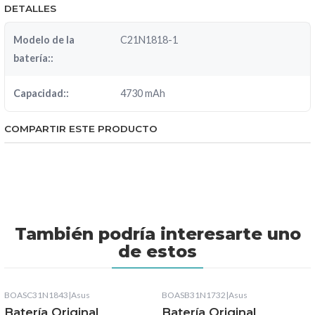
DETALLES
Modelo de la
C21N1818-1
batería::
Capacidad::
4730 mAh
COMPARTIR ESTE PRODUCTO
También podría interesarte uno
de estos
BOASC31N1843
|
Asus
BOASB31N1732
|
Asus
Batería Original
Batería Original