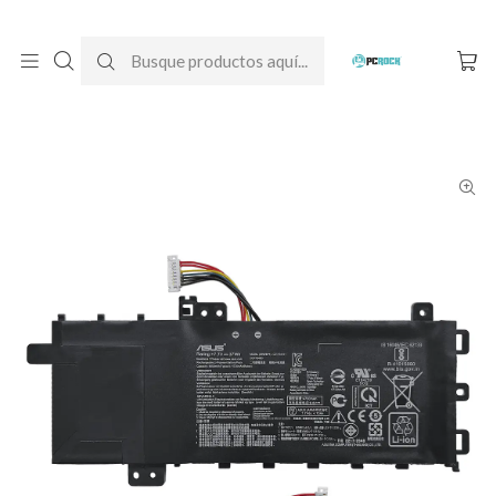
DESPACHO GRATIS A TODO CHILE
Inicio
Baterías para notebook
Originales
Asus
Batería Original Notebook Asus VivoBook 15 X512D