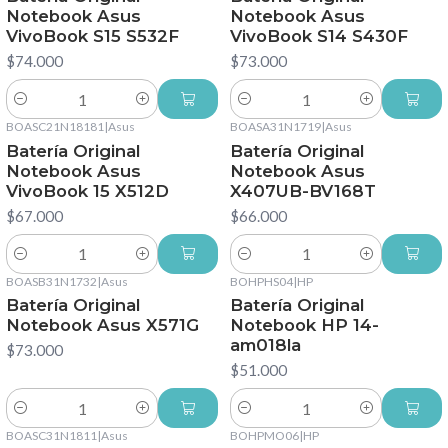
Notebook Asus
Notebook Asus
VivoBook S15 S532F
VivoBook S14 S430F
$74.000
$73.000
Cantidad
Cantidad
BOASC21N18181
|
Asus
BOASA31N1719
|
Asus
Batería Original
Batería Original
Notebook Asus
Notebook Asus
VivoBook 15 X512D
X407UB-BV168T
$67.000
$66.000
Cantidad
Cantidad
BOASB31N1732
|
Asus
BOHPHS04
|
HP
Batería Original
Batería Original
Notebook Asus X571G
Notebook HP 14-
am018la
$73.000
$51.000
Cantidad
Cantidad
BOASC31N1811
|
Asus
BOHPMO06
|
HP