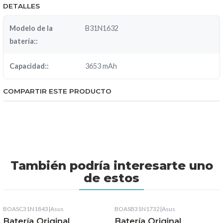
DETALLES
Modelo de la
B31N1632
batería::
Capacidad::
3653 mAh
COMPARTIR ESTE PRODUCTO
También podría interesarte uno
de estos
BOASC31N1843
|
Asus
BOASB31N1732
|
Asus
Batería Original
Batería Original