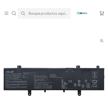
DESPACHO GRATIS A TODO CHILE
Inicio
Baterías para notebook
Originales
Asus
Batería Original Notebook Asus VivoBook X405U