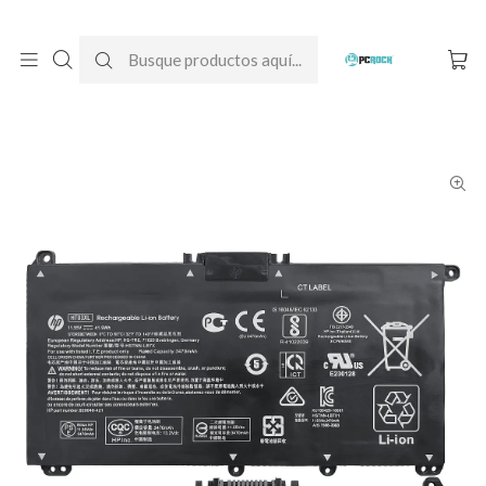
DESPACHO GRATIS A TODO CHILE
Inicio
Baterías para notebook
Originales
HP
Batería Original Notebook HP Pavilion 15-cw0005la