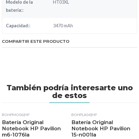
Modelo de la
HT03XL
batería::
Capacidad::
3470 mAh
COMPARTIR ESTE PRODUCTO
También podría interesarte uno
de estos
BOHPMO06
|
HP
BOHPLA04
|
HP
Batería Original
Batería Original
Notebook HP Pavilion
Notebook HP Pavilion
m6-1076la
15-n001la