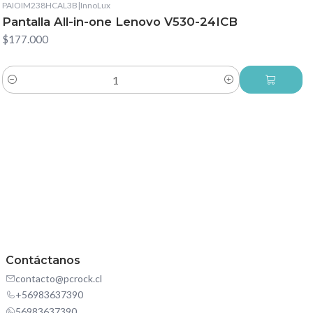
PAIOIM238HCAL3B
|
InnoLux
Pantalla All-in-one Lenovo V530-24ICB
$177.000
Cantidad
Contáctanos
contacto@pcrock.cl
+56983637390
56983637390