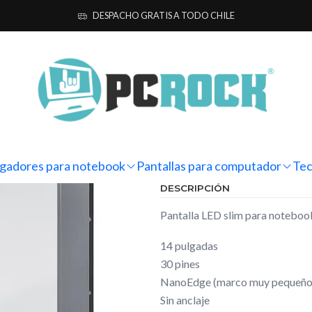
Pantallas para computador
Notebook
HP
Pantalla Notebook HP 
DESPACHO GRATIS A TODO CHILE
|
Pantalla No
Ag
Cantidad
Mostrar stock de ubicacio
gadores para notebook
Pantallas para computador
Tec
DESCRIPCIÓN
Pantalla LED slim para notebo
14 pulgadas
30 pines
NanoEdge (marco muy pequeño
Sin anclaje