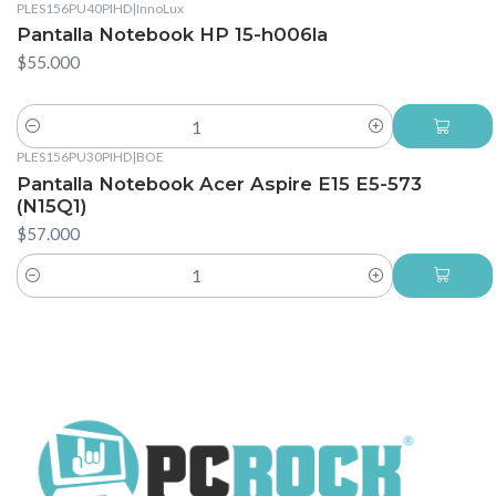
PLES156PU40PIHD
|
InnoLux
Pantalla Notebook HP 15-h006la
$55.000
Cantidad
PLES156PU30PIHD
|
BOE
Pantalla Notebook Acer Aspire E15 E5-573
(N15Q1)
$57.000
Cantidad