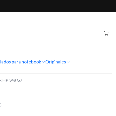
348 G7
tebook HP 348 G7
regar al Carro
Comprar ahora
nes
lados para notebook
Originales
ok HP 348 G7
)