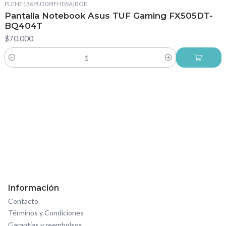
PLENE156PU30PIFHDSA
|
BOE
Pantalla Notebook Asus TUF Gaming FX505DT-
BQ404T
$70.000
Cantidad
Información
Contacto
Términos y Condiciones
Garantías y reembolsos