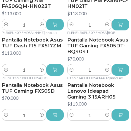
TUF Gaming A15
TUF Dash F15 FX516PC-
FA506QM-HN023T
HN021T
$113.000
$113.000
Cantidad
Cantidad
P156PU40PIFHDSA144HZ
|
InnoLux
PLENE156PU30PIFHDSA
|
BOE
Pantalla Notebook Asus
Pantalla Notebook Asus
TUF Dash F15 FX517ZM
TUF Gaming FX505DT-
BQ404T
$113.000
$70.000
Cantidad
Cantidad
PLENE156PU30PIFHDSA
|
BOE
P156PU40PIFHDSA144HZ
|
InnoLux
Pantalla Notebook Asus
Pantalla Notebook
TUF Gaming FX505D
Lenovo Ideapad
Gaming 3 15ARH05
$70.000
$113.000
Cantidad
Cantidad