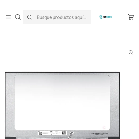
DESPACHO GRATIS A TODO CHILE
Inicio
Pantallas para computador
Notebook
Asus
Pantalla Notebook Asus TUF Gaming F15 FX506LH-HN110T