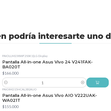
n podría interesarte uno d
PAIOLLM238WF2SSK1
|
LG Display
Pantalla All-in-one Asus Vivo 24 V241FAK-
BA020T
$166.000
Cantidad
PAIOIM215HCAL3B
|
AUO
Pantalla All-in-one Asus Vivo AIO V222UAK-
WA021T
$155.000