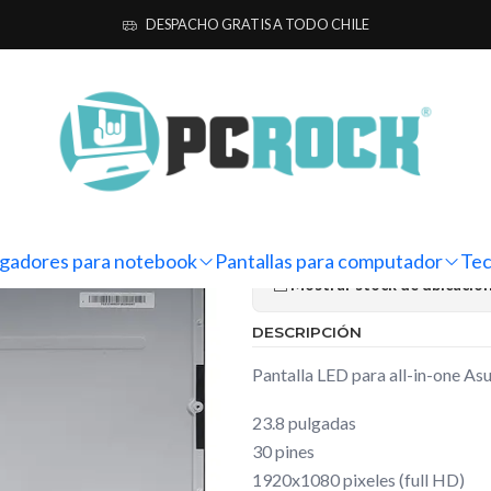
las para computador
All-In-One
Asus
Pantalla All-in-one Asus VI
DESPACHO GRATIS A TODO CHILE
|
Pantalla All
V241IC
Ag
Cantidad
gadores para notebook
Pantallas para computador
Tec
Mostrar stock de ubicacio
DESCRIPCIÓN
Pantalla LED para all-in-one 
23.8 pulgadas
30 pines
1920x1080 pixeles (full HD)