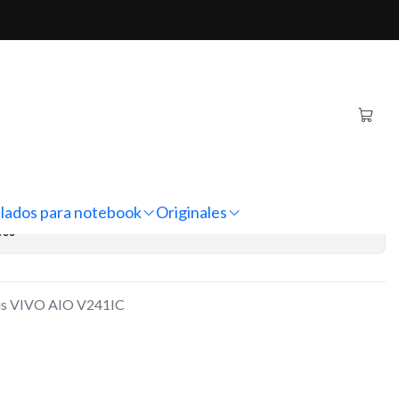
VO AIO V241IC
-in-one Asus VIVO AIO
regar al Carro
Comprar ahora
lados para notebook
Originales
nes
Asus VIVO AIO V241IC