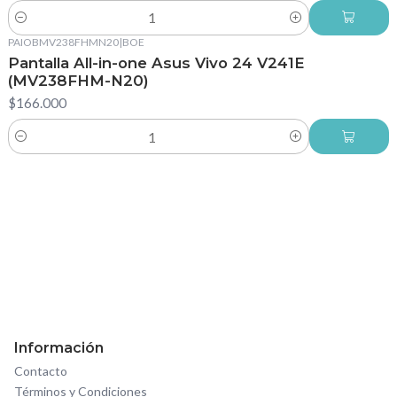
Cantidad
PAIOBMV238FHMN20
|
BOE
Pantalla All-in-one Asus Vivo 24 V241E
(MV238FHM-N20)
$166.000
Cantidad
Información
Contacto
Términos y Condiciones