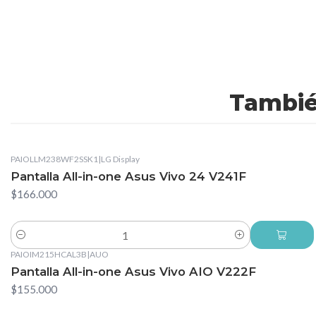
Tambié
PAIOLLM238WF2SSK1
|
LG Display
Pantalla All-in-one Asus Vivo 24 V241F
$166.000
Cantidad
PAIOIM215HCAL3B
|
AUO
Pantalla All-in-one Asus Vivo AIO V222F
$155.000