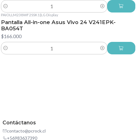
Cantidad
PAIOLLM238WF2SSK1
|
LG Display
Pantalla All-in-one Asus Vivo 24 V241EPK-
BA054T
$166.000
Cantidad
Contáctanos
contacto@pcrock.cl
+56983637390