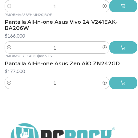
Cantidad
PAIOBMV238FHMN20
|
BOE
Pantalla All-in-one Asus Vivo 24 V241EAK-
BA206W
$166.000
Cantidad
PAIOIM238HCAL3B
|
InnoLux
Pantalla All-in-one Asus Zen AiO ZN242GD
$177.000
Cantidad