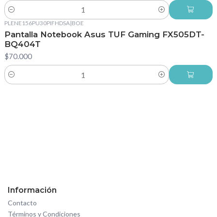
Cantidad
PLENE156PU30PIFHDSA
|
BOE
Pantalla Notebook Asus TUF Gaming FX505DT-
BQ404T
$70.000
Cantidad
Información
Contacto
Términos y Condiciones