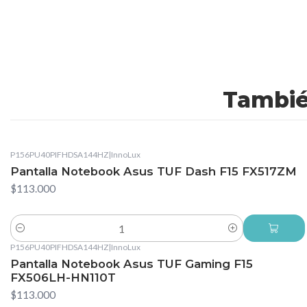
Tambié
P156PU40PIFHDSA144HZ
|
InnoLux
Pantalla Notebook Asus TUF Dash F15 FX517ZM
$113.000
Cantidad
P156PU40PIFHDSA144HZ
|
InnoLux
Pantalla Notebook Asus TUF Gaming F15
FX506LH-HN110T
$113.000