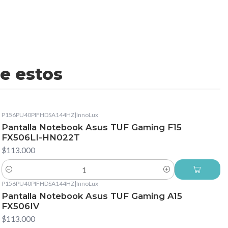
e estos
P156PU40PIFHDSA144HZ
|
InnoLux
Pantalla Notebook Asus TUF Gaming F15
FX506LI-HN022T
$113.000
Cantidad
P156PU40PIFHDSA144HZ
|
InnoLux
Pantalla Notebook Asus TUF Gaming A15
FX506IV
$113.000