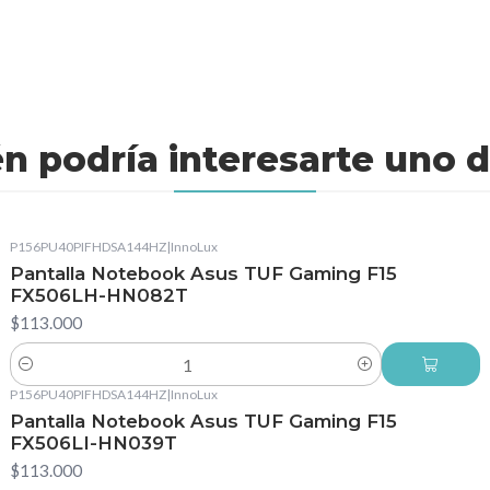
n podría interesarte uno d
P156PU40PIFHDSA144HZ
|
InnoLux
Pantalla Notebook Asus TUF Gaming F15
FX506LH-HN082T
$113.000
Cantidad
P156PU40PIFHDSA144HZ
|
InnoLux
Pantalla Notebook Asus TUF Gaming F15
FX506LI-HN039T
$113.000