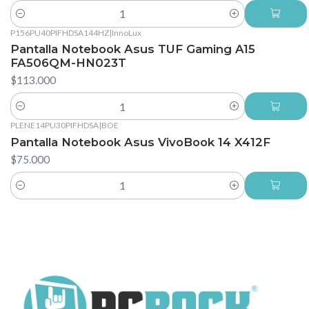
Cantidad
P156PU40PIFHDSA144HZ
|
InnoLux
Pantalla Notebook Asus TUF Gaming A15
FA506QM-HN023T
$113.000
Cantidad
PLENE14PU30PIFHDSA
|
BOE
Pantalla Notebook Asus VivoBook 14 X412F
$75.000
Cantidad