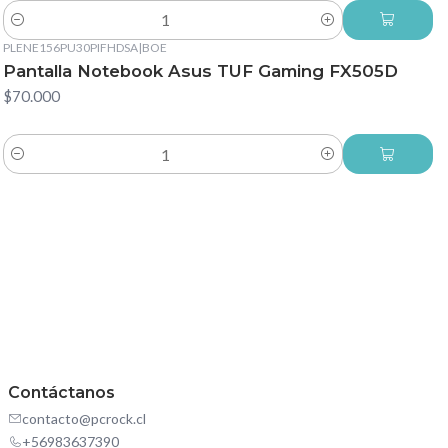
Cantidad
PLENE156PU30PIFHDSA
|
BOE
Pantalla Notebook Asus TUF Gaming FX505D
$70.000
Cantidad
Contáctanos
contacto@pcrock.cl
+56983637390