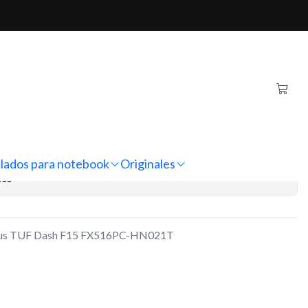
F15 FX516PC-HN021T
tebook Asus TUF Dash F15
021T
regar al Carro
Comprar ahora
lados para notebook
Originales
nes
Asus TUF Dash F15 FX516PC-HN021T