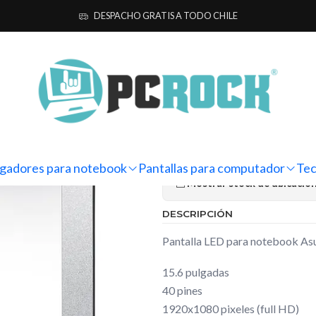
a computador
Notebook
Asus
Pantalla Notebook Asus TUF Dash 
DESPACHO GRATIS A TODO CHILE
|
Pantalla No
FX516PC-HN
Ag
Cantidad
gadores para notebook
Pantallas para computador
Tec
Mostrar stock de ubicacio
DESCRIPCIÓN
Pantalla LED para notebook 
15.6 pulgadas
40 pines
1920x1080 pixeles (full HD)