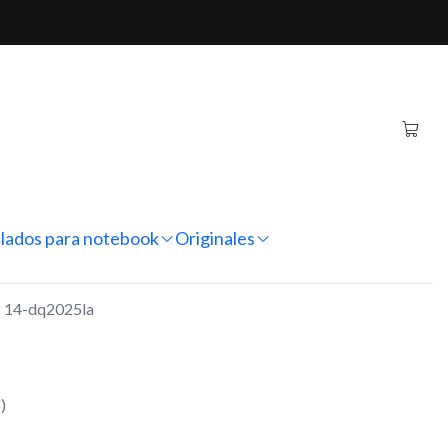
-dq2025la
tebook HP 14-dq2025la
regar al Carro
Comprar ahora
nes
lados para notebook
Originales
P 14-dq2025la
)