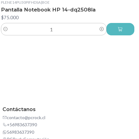
PLENE14PU30PIFHDSA
|
BOE
Pantalla Notebook HP 14-dq2508la
$75.000
Cantidad
Contáctanos
contacto@pcrock.cl
+56983637390
56983637390