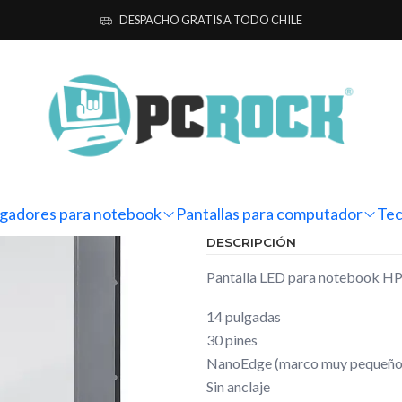
antallas para computador
Notebook
HP
Pantalla Notebook HP 14
DESPACHO GRATIS A TODO CHILE
|
Pantalla No
Ag
Cantidad
Mostrar stock de ubicacio
gadores para notebook
Pantallas para computador
Tec
DESCRIPCIÓN
Pantalla LED para notebook H
14 pulgadas
30 pines
NanoEdge (marco muy pequeño
Sin anclaje