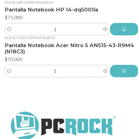
PLENE14PU30PIFHDSA
|
BOE
Pantalla Notebook HP 14-dq5001la
$75.000
Cantidad
PLENE156PU30PIFHDSA
|
BOE
Pantalla Notebook Acer Nitro 5 AN515-43-R9M4
(N18C3)
$70.000
Cantidad