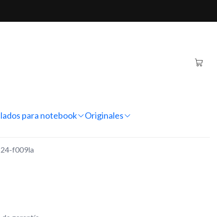
4-f009la
-in-one HP 24-f009la
regar al Carro
Comprar ahora
nes
lados para notebook
Originales
 24-f009la