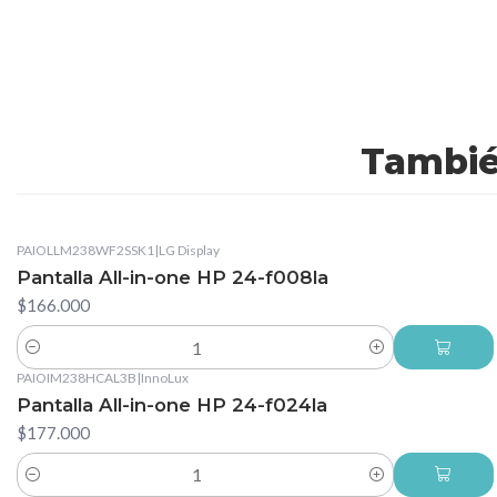
Tambié
PAIOLLM238WF2SSK1
|
LG Display
Pantalla All-in-one HP 24-f008la
$166.000
Cantidad
PAIOIM238HCAL3B
|
InnoLux
Pantalla All-in-one HP 24-f024la
$177.000
Cantidad