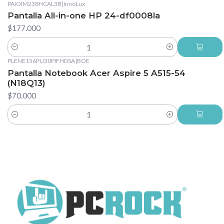
PAIOIM238HCAL3B
|
InnoLux
Pantalla All-in-one HP 24-df0008la
$177.000
Cantidad
PLENE156PU30PIFHDSA
|
BOE
Pantalla Notebook Acer Aspire 5 A515-54
(N18Q13)
$70.000
Cantidad