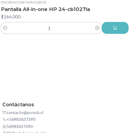
PAIOBMV238FHMN20
|
BOE
Pantalla All-in-one HP 24-cb1027la
$166.000
Cantidad
Contáctanos
contacto@pcrock.cl
+56983637390
56983637390