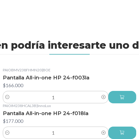
n podría interesarte uno d
PAIOBMV238FHMN20
|
BOE
Pantalla All-in-one HP 24-f003la
$166.000
Cantidad
PAIOIM238HCAL3B
|
InnoLux
Pantalla All-in-one HP 24-f018la
$177.000
Cantidad