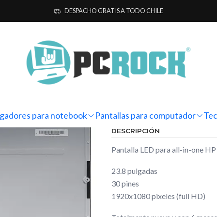
Pantallas para computador
All-In-One
HP
Pantalla All-in-one HP 2
DESPACHO GRATIS A TODO CHILE
|
Pantalla All
Ag
Cantidad
Mostrar stock de ubicacio
gadores para notebook
Pantallas para computador
Tec
DESCRIPCIÓN
Pantalla LED para all-in-one HP
23.8 pulgadas
30 pines
1920x1080 pixeles (full HD)