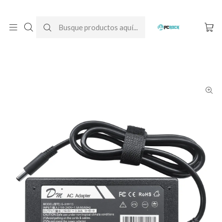
DESPACHO GRATIS A TODO CHILE
Inicio
Cargadores para notebook
Alternativos
Dell
Cargador Alternativo Notebook Dell Inspiron 14 3458 (19.5V -
3.34A)