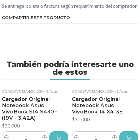
Se entrega boleta o factura según requerimiento del comprador
COMPARTIR ESTE PRODUCTO
También podría interesarte uno
de estos
COAS19V342A40X135MM
|
Asus
COAS19V342A40X135MM
|
Asus
Cargador Original
Cargador Original
Notebook Asus
Notebook Asus
VivoBook S14 S430F
VivoBook 14 X413E
(19V - 3.42A)
$30.000
$30.000