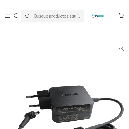
DESPACHO GRATIS A TODO CHILE
Inicio
Cargadores para notebook
Originales
Asus
Cargador Original Notebook Asus VivoBook 14 X412F