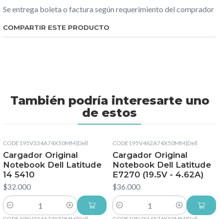
Se entrega boleta o factura según requerimiento del comprador
COMPARTIR ESTE PRODUCTO
También podría interesarte uno
de estos
CODE195V334A74X50MM
|
Dell
CODE195V462A74X50MM
|
Dell
Cargador Original
Cargador Original
Notebook Dell Latitude
Notebook Dell Latitude
14 5410
E7270 (19.5V - 4.62A)
$32.000
$36.000
Cantidad
Cantidad
CODE195V334A74X50MM
|
Dell
CODE195V334A74X50MM
|
Dell