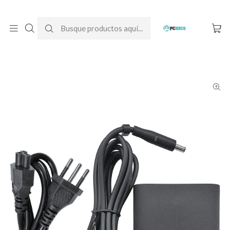
DESPACHO GRATIS A TODO CHILE
Inicio
Cargadores para notebook
Originales
Dell
Cargador Original Notebook Dell Latitude 14 3410 (19.5V - 3.34A)