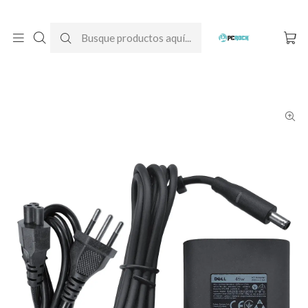
DESPACHO GRATIS A TODO CHILE
Inicio
Cargadores para notebook
Originales
Dell
Cargador Original Notebook Dell Inspiron 14 5458 (19.5V - 2.31A)