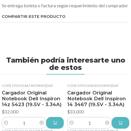
Se entrega boleta o factura según requerimiento del comprador
COMPARTIR ESTE PRODUCTO
También podría interesarte uno
de estos
CODE195V334A74X50MM
|
Dell
CODE195V334A45X30MM
|
Dell
Cargador Original
Cargador Original
Notebook Dell Inspiron
Notebook Dell Inspiron
14z 5423 (19.5V - 3.34A)
14 3467 (19.5V - 3.34A)
$32.000
$33.000
Cantidad
Cantidad
CODE195V334A45X30MM
|
Dell
CODE195V334A45X30MM
|
Dell