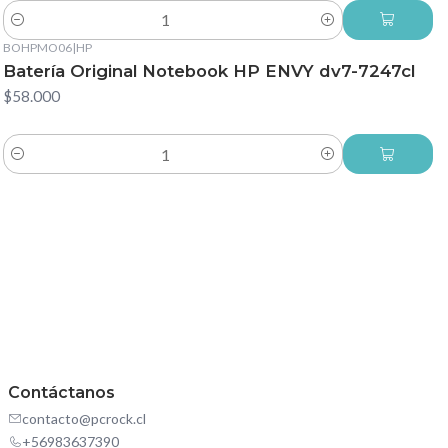
Cantidad
BOHPMO06
|
HP
Batería Original Notebook HP ENVY dv7-7247cl
$58.000
Cantidad
Contáctanos
contacto@pcrock.cl
+56983637390