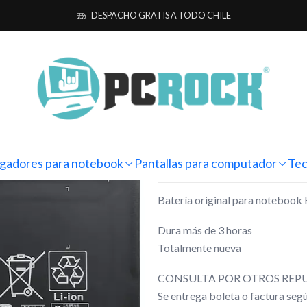
a notebook
Originales
HP
Batería Original Notebook HP Pavilion 
DESPACHO GRATIS A TODO CHILE
|
Batería Orig
Gaming 15-d
Mostrar stock de ubicacio
gadores para notebook
Pantallas para computador
Tec
DESCRIPCIÓN
Batería original para noteboo
Dura más de 3 horas
Totalmente nueva
CONSULTA POR OTROS REPU
Se entrega boleta o factura se