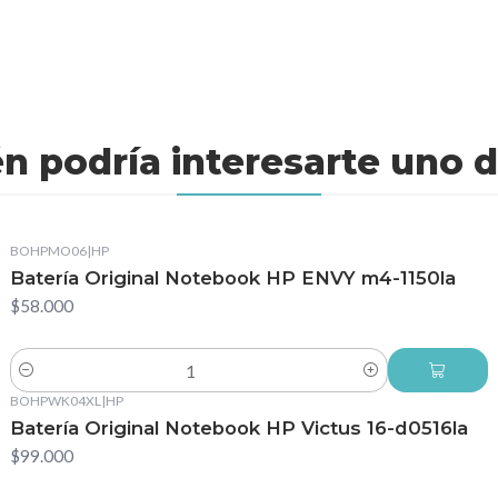
n podría interesarte uno d
BOHPMO06
|
HP
Batería Original Notebook HP ENVY m4-1150la
$58.000
Cantidad
BOHPWK04XL
|
HP
Batería Original Notebook HP Victus 16-d0516la
$99.000