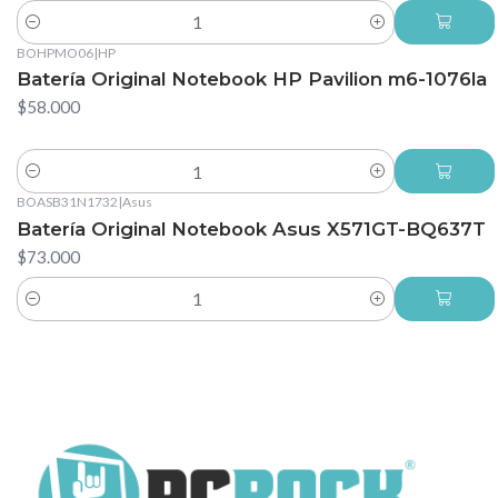
Cantidad
BOHPMO06
|
HP
Batería Original Notebook HP Pavilion m6-1076la
$58.000
Cantidad
BOASB31N1732
|
Asus
Batería Original Notebook Asus X571GT-BQ637T
$73.000
Cantidad