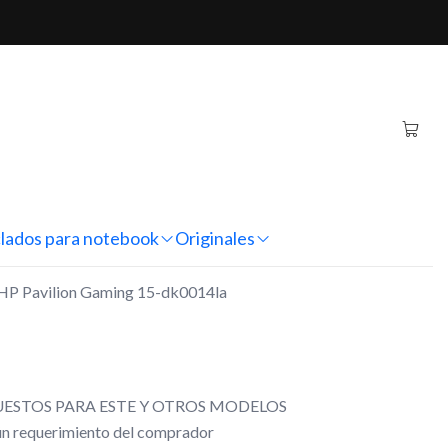
Gaming 15-dk0014la
inal Notebook HP Pavilion
k0014la
nes
lados para notebook
Originales
k HP Pavilion Gaming 15-dk0014la
ESTOS PARA ESTE Y OTROS MODELOS
gún requerimiento del comprador