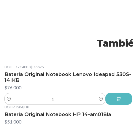
Tambié
BOLEL17C4PB0
|
Lenovo
Batería Original Notebook Lenovo Ideapad 530S-
14IKB
$76.000
Cantidad
BOHPHS04
|
HP
Batería Original Notebook HP 14-am018la
$51.000