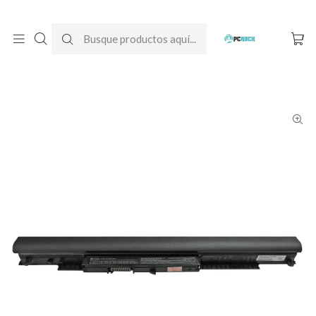
DESPACHO GRATIS A TODO CHILE
Inicio
Baterías para notebook
Originales
HP
Batería Original Notebook HP 15-af111la