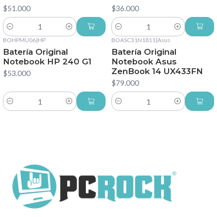
$51.000
$36.000
Cantidad
Cantidad
BOHPMU06
|
HP
BOASC31N1811
|
Asus
Batería Original
Batería Original
Notebook HP 240 G1
Notebook Asus
ZenBook 14 UX433FN
$53.000
$79.000
Cantidad
Cantidad