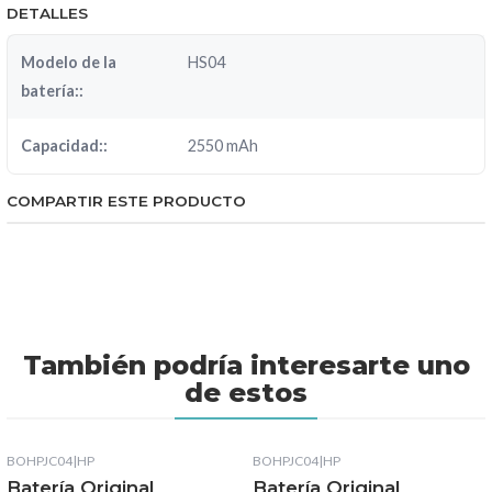
DETALLES
Modelo de la
HS04
batería::
Capacidad::
2550 mAh
COMPARTIR ESTE PRODUCTO
También podría interesarte uno
de estos
BOHPJC04
|
HP
BOHPJC04
|
HP
Batería Original
Batería Original