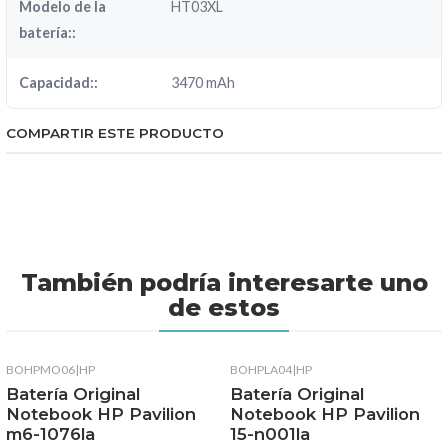
Modelo de la
HT03XL
batería::
Capacidad::
3470 mAh
COMPARTIR ESTE PRODUCTO
También podría interesarte uno
de estos
BOHPMO06
|
HP
BOHPLA04
|
HP
Batería Original
Batería Original
Notebook HP Pavilion
Notebook HP Pavilion
m6-1076la
15-n001la