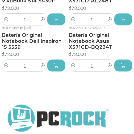
VivoBook S14 S430F
X571GD-AL248T
$73.000
$73.000
Cantidad
Cantidad
BODEM5Y1K
|
Dell
BOASB31N1732
|
Asus
Batería Original
Batería Original
Notebook Dell Inspiron
Notebook Asus
15 5559
X571GD-BQ234T
$72.000
$73.000
Cantidad
Cantidad