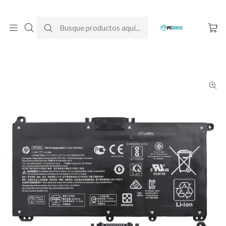
DESPACHO GRATIS A TODO CHILE
Inicio
Baterías para notebook
Originales
HP
Batería Original Notebook HP Pavilion 15-cw1003la