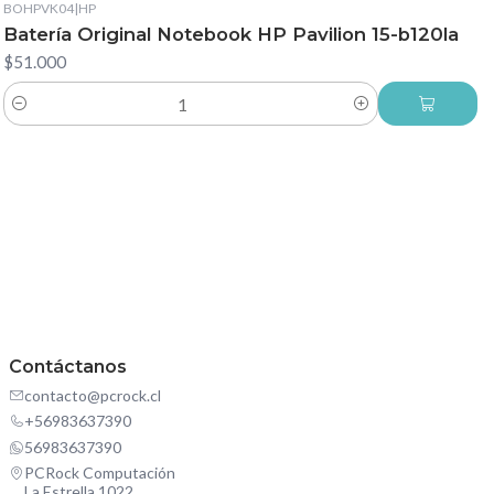
BOHPVK04
|
HP
Batería Original Notebook HP Pavilion 15-b120la
$51.000
Cantidad
Contáctanos
contacto@pcrock.cl
+56983637390
56983637390
PCRock Computación
La Estrella 1022