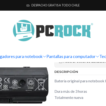
s para notebook
Originales
HP
Batería Original Notebook HP Pavi
DESPACHO GRATIS A TODO CHILE
|
Batería Orig
m6-1076la
Ag
Cantidad
gadores para notebook
Pantallas para computador
Tec
Mostrar stock de ubicacio
DESCRIPCIÓN
Batería original para notebook
Dura más de 3 horas
Totalmente nueva