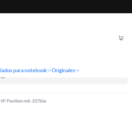
lion m6-1076la
inal Notebook HP Pavilion
regar al Carro
Comprar ahora
lados para notebook
Originales
nes
 HP Pavilion m6-1076la