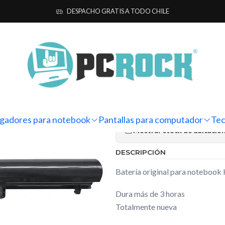
as para notebook
Originales
HP
Batería Original Notebook HP Pavi
DESPACHO GRATIS A TODO CHILE
|
Batería Orig
14-b180la
Ag
Cantidad
gadores para notebook
Pantallas para computador
Tec
Mostrar stock de ubicacio
DESCRIPCIÓN
Batería original para notebook
Dura más de 3 horas
Totalmente nueva