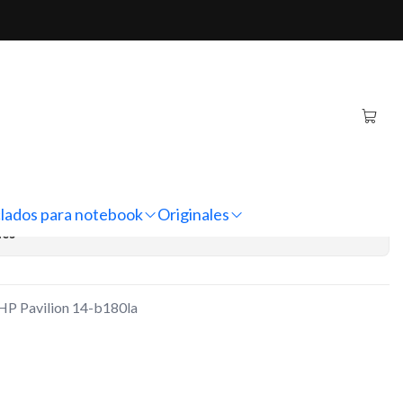
lion 14-b180la
inal Notebook HP Pavilion
regar al Carro
Comprar ahora
lados para notebook
Originales
nes
 HP Pavilion 14-b180la