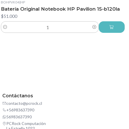
BOHPVK04
|
HP
Batería Original Notebook HP Pavilion 15-b120la
$51.000
Cantidad
Contáctanos
contacto@pcrock.cl
+56983637390
56983637390
PCRock Computación
La Estrella 1022