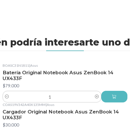
n podría interesarte uno d
BOASC31N1811
|
Asus
Batería Original Notebook Asus ZenBook 14
UX433F
$79.000
Cantidad
COAS19V342A40X135MM
|
Asus
Cargador Original Notebook Asus ZenBook 14
UX433F
$30.000