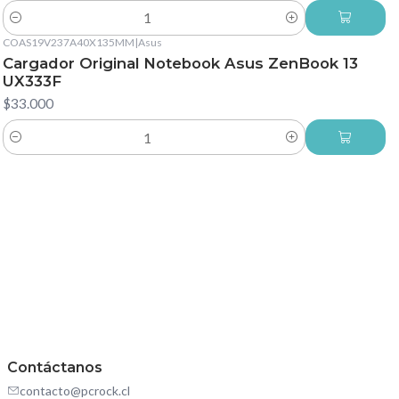
Cantidad
COAS19V237A40X135MM
|
Asus
Cargador Original Notebook Asus ZenBook 13
UX333F
$33.000
Cantidad
Contáctanos
contacto@pcrock.cl