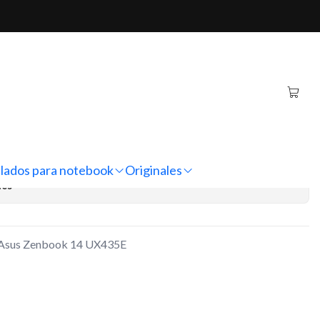
nbook 14 UX435E
inal Notebook Asus
UX435E
regar al Carro
Comprar ahora
lados para notebook
Originales
nes
k Asus Zenbook 14 UX435E