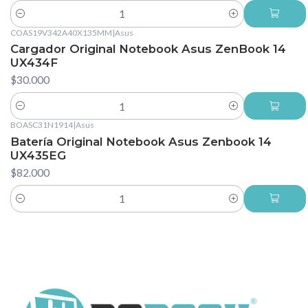
Cantidad
COAS19V342A40X135MM
|
Asus
Cargador Original Notebook Asus ZenBook 14
UX434F
$30.000
Cantidad
BOASC31N1914
|
Asus
Batería Original Notebook Asus Zenbook 14
UX435EG
$82.000
Cantidad