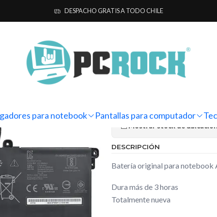
para notebook
Originales
Asus
Batería Original Notebook Asus Ze
DESPACHO GRATIS A TODO CHILE
|
Batería Orig
Zenbook 14 
Ag
Cantidad
gadores para notebook
Pantallas para computador
Tec
Mostrar stock de ubicacio
DESCRIPCIÓN
Batería original para noteboo
Dura más de 3 horas
Totalmente nueva