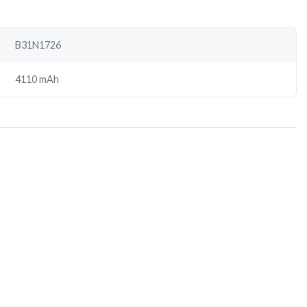
B31N1726
4110 mAh