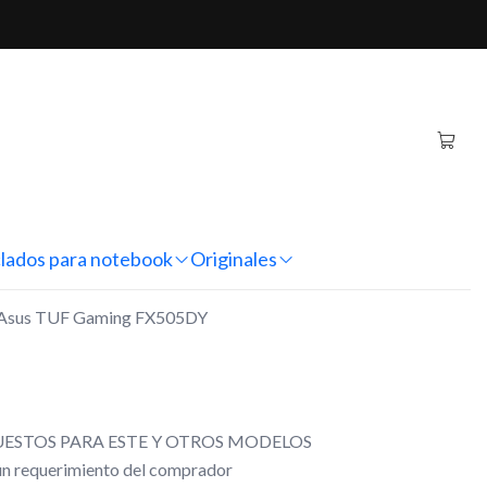
F Gaming FX505DY
inal Notebook Asus TUF
05DY
nes
lados para notebook
Originales
ok Asus TUF Gaming FX505DY
ESTOS PARA ESTE Y OTROS MODELOS
gún requerimiento del comprador