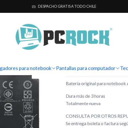
ara notebook
Originales
Asus
Batería Original Notebook Asus TU
DESPACHO GRATIS A TODO CHILE
|
Batería Orig
Gaming FX5
Mostrar stock de ubicacio
gadores para notebook
Pantallas para computador
Tec
DESCRIPCIÓN
Batería original para notebo
Dura más de 3 horas
Totalmente nueva
CONSULTA POR OTROS REPU
Se entrega boleta o factura se