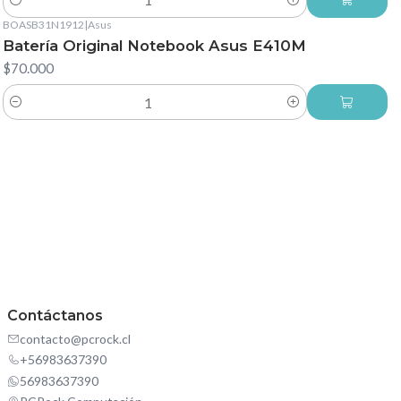
Cantidad
BOASB31N1912
|
Asus
Batería Original Notebook Asus E410M
$70.000
Cantidad
Contáctanos
contacto@pcrock.cl
+56983637390
56983637390